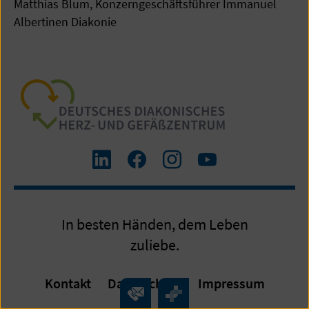
Matthias Blum, Konzerngeschäftsführer Immanuel
Albertinen Diakonie
Zum
Zum
Zum
Zum
LinkedIn
Facebook-
Instagram-
Yourube-
Profil
Profil
Profil
Kanal
In besten Händen, dem Leben
zuliebe.
Kontakt
Datenschutz
Impressum
Kontakt
Überblick