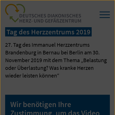
Zum
Seiteninhalt
springen
Navi
öffn
/
Tag des Herzzentrums 2019
schl
27. Tag des Immanuel Herzzentrums
Brandenburg in Bernau bei Berlin am 30.
November 2019 mit dem Thema „Belastung
oder Überlastung? Was kranke Herzen
wieder leisten können“
Wir benötigen Ihre
Zustimmung, um das Video