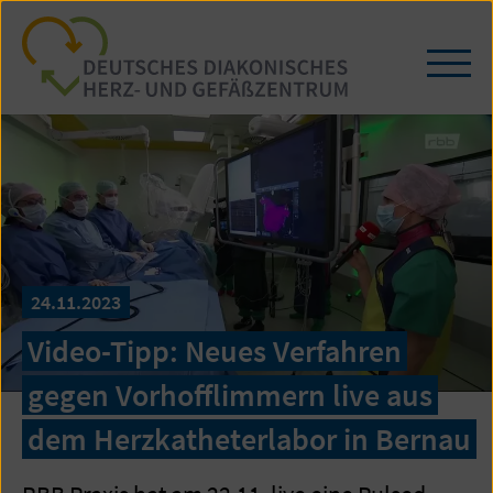
Zum
Seiteninhalt
springen
Navi
öffn
/
schl
24.11.2023
Video-Tipp: Neues Verfahren
gegen Vorhofflimmern live aus
dem Herzkatheterlabor in Bernau