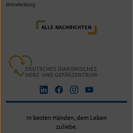
Brandenburg
ALLE NACHRICHTEN
Zum
Zum
Zum
Zum
LinkedIn
Facebook-
Instagram-
Yourube-
Profil
Profil
Profil
Kanal
In besten Händen, dem Leben
zuliebe.