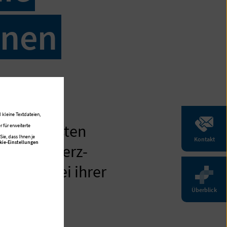
inen
 kleine Textdateien,
. Dr. Karsten
 für erweiterte
ie, dass Ihnen je
Kontakt
kie-Einstellungen
ertinen Herz-
nhaus bei ihrer
eitet.
Überblick