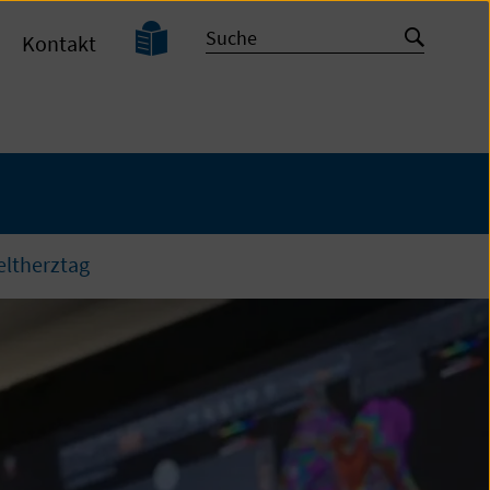
Leichte
Suche
Suche
Kontakt
Sprache
starten
eltherztag