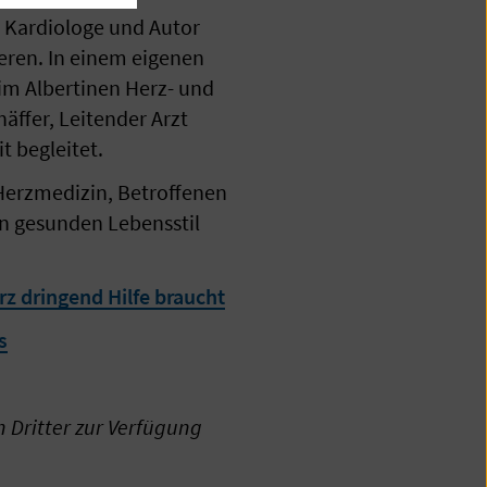
 Kardiologe und Autor
eren. In einem eigenen
 im Albertinen Herz- und
ffer, Leitender Arzt
t begleitet.
 Herzmedizin, Betroffenen
en gesunden Lebensstil
z dringend Hilfe braucht
s
n Dritter zur Verfügung