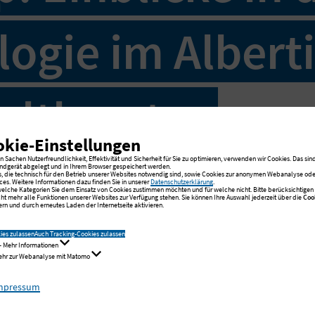
logie im Albert
ltherztag
okie-Einstellungen
 Sachen Nutzerfreundlichkeit, Effektivität und Sicherheit für Sie zu optimieren, verwenden wir Cookies. Das sind
ndgerät abgelegt und in Ihrem Browser gespeichert werden.
 "DAS!" hat zum Weltherztag Prof
s, die technisch für den Betrieb unserer Websites notwendig sind, sowie Cookies zur anonymen Webanalyse oder
ces. Weitere Informationen dazu finden Sie in unserer
Datenschutzerklärung
.
 welche Kategorien Sie dem Einsatz von Cookies zustimmen möchten und für welche nicht. Bitte berücksichtigen S
cht mehr alle Funktionen unserer Websites zur Verfügung stehen. Sie können Ihre Auswahl jederzeit über die
Coo
r. Benjamin Schäffer aus dem Alb
rn und durch erneutes Laden der Internetseite aktivieren.
um am Standort Albertinen Kranke
ies zulassen
Auch Tracking-Cookies zulassen
- Mehr Informationen
Mehr zur Webanalyse mit Matomo
ußerhalb des Operationssaals begl
mpressum