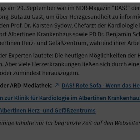
tags am 29. September war im NDR-Magazin "DAS!" der
ng-Buta zu Gast, um über Herzgesundheit zu informi
en Prof. Dr. Karsten Sydow, Chefarzt der Kardiologie
t Albertinen Krankenhaus sowie PD Dr. Benjamin Schä
bertinen Herz- und Gefäßzentrum, während ihrer Arbei
 der Experten lautete: Die heutigen Möglichkeiten der
sch. Aber viele Herzerkrankungen ließen sich durch ein
oder zumindest herauszögern.
n der ARD-Mediathek:
DAS! Rote Sofa - Wenn das Her
 zur Klinik für Kardiologie im Albertinen Krankenhau
Albertinen Herz- und Gefäßzentrums
einige Inhalte nur für begrenzte Zeit auf den Webseite