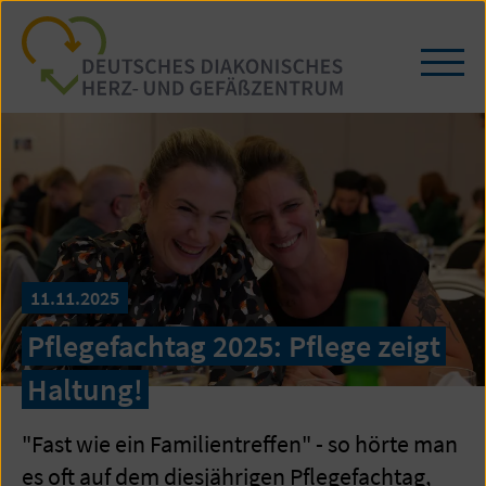
Zum
Seiteninhalt
springen
Navi
öffn
/
schl
11.11.2025
Pflegefachtag 2025: Pflege zeigt
Haltung!
"Fast wie ein Familientreffen" - so hörte man
es oft auf dem diesjährigen Pflegefachtag,