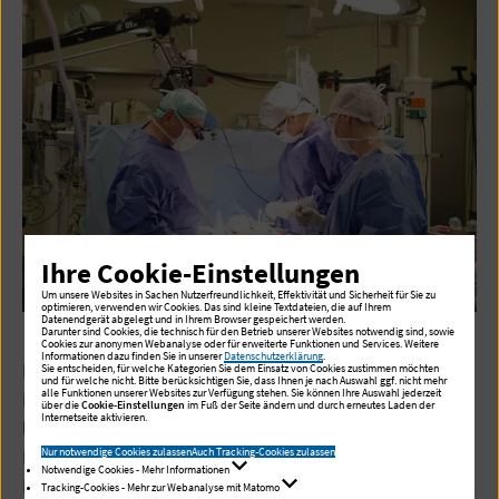
Ihre Cookie-Einstellungen
Um unsere Websites in Sachen Nutzerfreundlichkeit, Effektivität und Sicherheit für Sie zu
optimieren, verwenden wir Cookies. Das sind kleine Textdateien, die auf Ihrem
Datenendgerät abgelegt und in Ihrem Browser gespeichert werden.
Darunter sind Cookies, die technisch für den Betrieb unserer Websites notwendig sind, sowie
Cookies zur anonymen Webanalyse oder für erweiterte Funktionen und Services. Weitere
Informationen dazu finden Sie in unserer
Datenschutzerklärung
.
Die Eingriffe wurden inhaltlich gerahmt von
Sie entscheiden, für welche Kategorien Sie dem Einsatz von Cookies zustimmen möchten
und für welche nicht. Bitte berücksichtigen Sie, dass Ihnen je nach Auswahl ggf. nicht mehr
alle Funktionen unserer Websites zur Verfügung stehen. Sie können Ihre Auswahl jederzeit
Filmbeiträgen über Patienten, deren
über die
Cookie-Einstellungen
im Fuß der Seite ändern und durch erneutes Laden der
Internetseite aktivieren.
lebensbedrohliche Herzerkrankungen in der
Kardiologie und der Herzchirurgie des Immanuel
Nur notwendige Cookies zulassen
Auch Tracking-Cookies zulassen
Notwendige Cookies - Mehr Informationen
Herzzentrums erfolgreich behandelt werden konnten.
Tracking-Cookies - Mehr zur Webanalyse mit Matomo