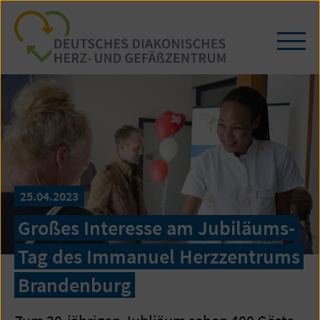
Zum
Seiteninhalt
springen
Navi
öffn
/
schl
25.04.2023
Großes Interesse am Jubiläums-
Tag des Immanuel Herzzentrums
Brandenburg