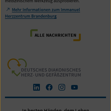
medizinischem Werkzeug ausprobieren.
Mehr Informationen zum Immanuel
Herzzentrum Brandenburg
ALLE NACHRICHTEN
Zum
Zum
Zum
Zum
LinkedIn
Facebook-
Instagram-
Yourube-
Profil
Profil
Profil
Kanal
In besten Händen, dem Leben