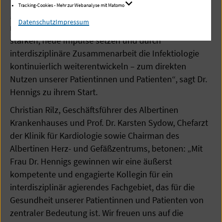
Tracking-Cookies - Mehr zur Webanalyse mit Matomo
„Gemeinsam mit den Kolleginnen und Kollegen
Datenschutz
Impressum
möchte ich bewährte Strukturen wie das ABS-Team
stärken, neue Impulse setzen und durch
interdisziplinäre Zusammenarbeit die Infektiologie
kontinuierlich weiterentwickeln – zum direkten
Nutzen unserer Patientinnen und Patienten“, sagt Dr.
Hennigs zu ihrem Start.
Christian Rilz, Geschäftsführer des Albertinen
Krankenhauses und Prof. Dr. Karsten Sydow, Chefarzt
der Klinik für Kardiologie sowie Chairman des
Albertinen Herz- und Gefäßzentrums, betonen: „Mit
Frau Dr. Hennigs gewinnen wir eine äußerst
kompetente und engagierte Kollegin für ein
interdisziplinär agierendes Fachgebiet, das für die
Gesundheit unserer Patientinnen und Patienten von
zentraler Bedeutung ist. Wir freuen uns auf die